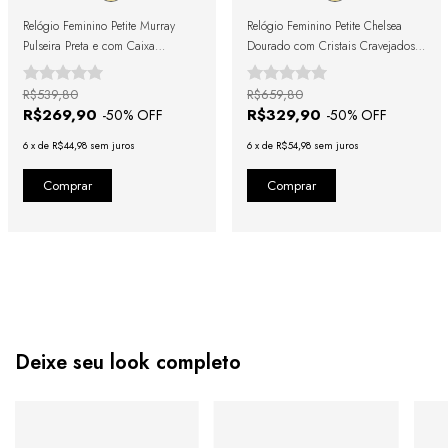
Relógio Feminino Petite Murray
Relógio Feminino Petite Chelsea
Pulseira Preta e com Caixa
Dourado com Cristais Cravejados
Dourada 19mm
19mm
R$539,80
R$659,80
R$269,90
R$329,90
-
50
% OFF
-
50
% OFF
6
x
de
R$44,98
sem juros
6
x
de
R$54,98
sem juros
Deixe seu look completo