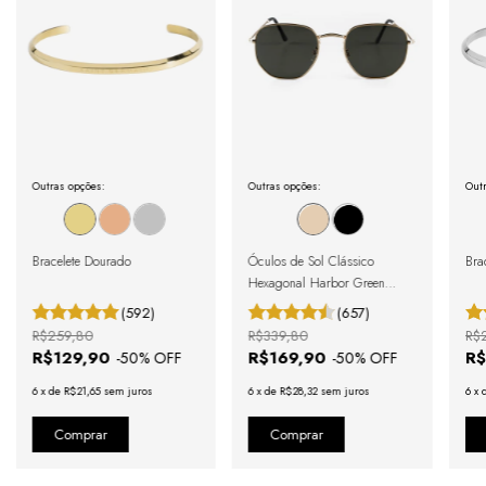
Outras opções:
Outras opções:
Outr
Bracelete Dourado
Óculos de Sol Clássico
Brac
Hexagonal Harbor Green
Gold
(592)
(657)
R$259,80
R$339,80
R$
R$129,90
R$169,90
R$
-
50
% OFF
-
50
% OFF
6
x
de
R$21,65
sem juros
6
x
de
R$28,32
sem juros
6
x