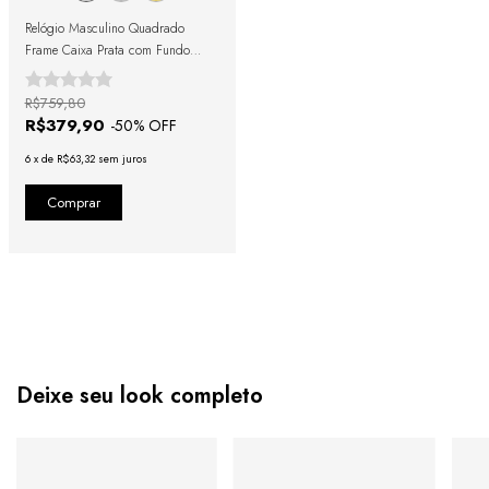
Relógio Masculino Quadrado
Frame Caixa Prata com Fundo
Preto e Pulseira Emborrachada
Preta
R$759,80
R$379,90
-
50
% OFF
6
x
de
R$63,32
sem juros
Deixe seu look completo