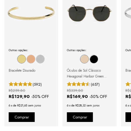
Outras opções:
Outras opções:
Outr
Bracelete Dourado
Óculos de Sol Clássico
Brac
Hexagonal Harbor Green
Gold
(592)
(657)
R$259,80
R$339,80
R$
R$129,90
R$169,90
R$
-
50
% OFF
-
50
% OFF
6
x
de
R$21,65
sem juros
6
x
de
R$28,32
sem juros
6
x