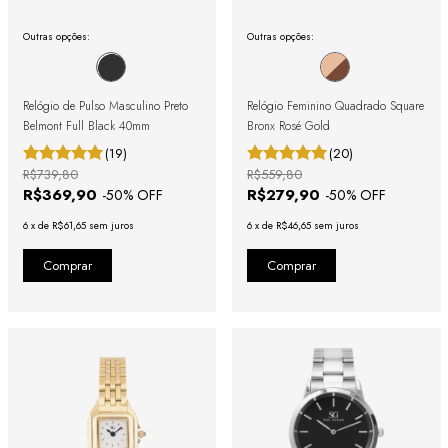
Outras opções:
Outras opções:
Relógio de Pulso Masculino Preto
Relógio Feminino Quadrado Square
Belmont Full Black 40mm
Bronx Rosé Gold
(19)
(20)
R$739,80
R$559,80
R$369,90
R$279,90
-
50
% OFF
-
50
% OFF
6
x
de
R$61,65
sem juros
6
x
de
R$46,65
sem juros