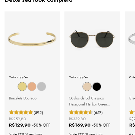
Outras opções:
Outras opções:
Outr
Bracelete Dourado
Óculos de Sol Clássico
Brac
Hexagonal Harbor Green
Gold
(592)
(657)
R$259,80
R$339,80
R$
R$129,90
R$169,90
R$
-
50
% OFF
-
50
% OFF
6
x
de
R$21,65
sem juros
6
x
de
R$28,32
sem juros
6
x