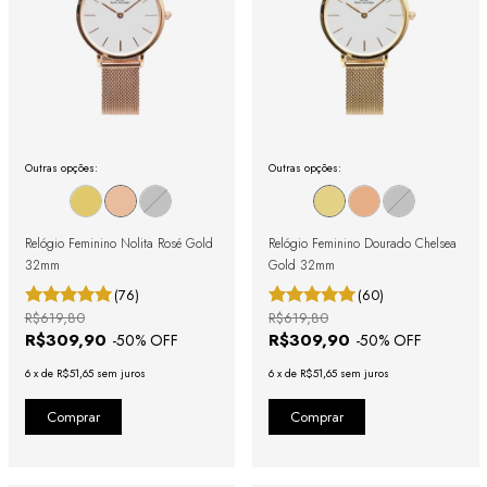
Outras opções:
Outras opções:
Relógio Feminino Nolita Rosé Gold
Relógio Feminino Dourado Chelsea
32mm
Gold 32mm
(76)
(60)
R$619,80
R$619,80
R$309,90
R$309,90
-
50
% OFF
-
50
% OFF
6
x
de
R$51,65
sem juros
6
x
de
R$51,65
sem juros