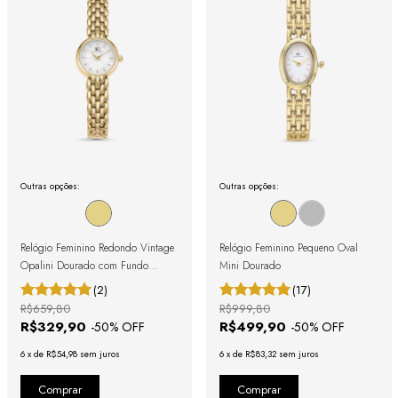
Outras opções:
Outras opções:
Relógio Feminino Redondo Vintage
Relógio Feminino Pequeno Oval
Opalini Dourado com Fundo
Mini Dourado
Perolado
(2)
(17)
R$659,80
R$999,80
R$329,90
R$499,90
-
50
% OFF
-
50
% OFF
6
x
de
R$54,98
sem juros
6
x
de
R$83,32
sem juros