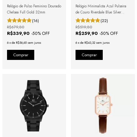
Relógio de Pulso Feminino Dourado
Relógio Minimalista Azul Pulseira
Chelsea Full Gold 32mm
de Couro Riverdale Blue Silver
40mm
(16)
(22)
R$679,80
R$519,80
R$339,90
R$259,90
-
50
% OFF
-
50
% OFF
6
x
de
R$56,65
sem juros
6
x
de
R$43,32
sem juros