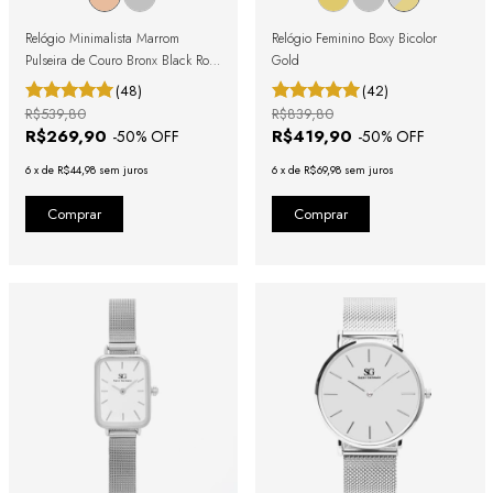
Relógio Minimalista Marrom
Relógio Feminino Boxy Bicolor
Pulseira de Couro Bronx Black Rosé
Gold
Gold 40mm
(48)
(42)
R$539,80
R$839,80
R$269,90
R$419,90
-
50
% OFF
-
50
% OFF
6
x
de
R$44,98
sem juros
6
x
de
R$69,98
sem juros