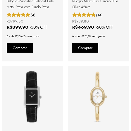
Relógio Masculino Belmont Date
Relógio Masculino Chrono Blue
Metal Prata com Fundo Prata
Silver 42mm
(4)
(14)
R$799,80
R$939,80
R$399,90
R$469,90
-
50
% OFF
-
50
% OFF
6
x
de
R$66,65
sem juros
6
x
de
R$78,32
sem juros