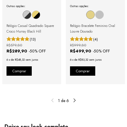
Outras opções:
Outras opções:
Relógio Casual Quadrado Square
Relógio Bracelete Feminino Oval
Croco Murray Black Hill
Louvre Dourado
(13)
(4)
R$579,80
R$999,80
R$289,90
R$499,90
-
50
% OFF
-
50
% OFF
6
x
de
R$48,32
sem juros
6
x
de
R$83,32
sem juros
1
de
6
Deixe seu look completo