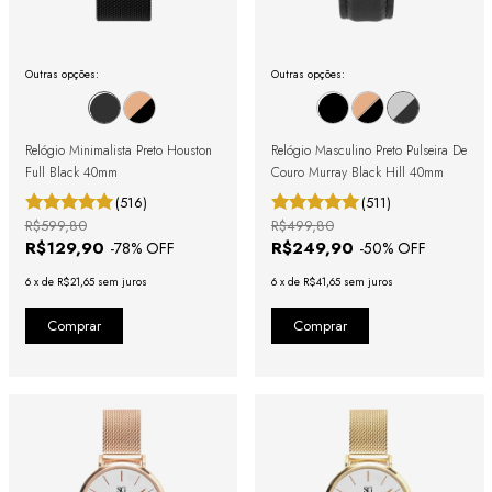
Outras opções:
Outras opções:
Relógio Minimalista Preto Houston
Relógio Masculino Preto Pulseira De
Full Black 40mm
Couro Murray Black Hill 40mm
(516)
(511)
R$599,80
R$499,80
R$129,90
R$249,90
-
78
% OFF
-
50
% OFF
6
x
de
R$21,65
sem juros
6
x
de
R$41,65
sem juros