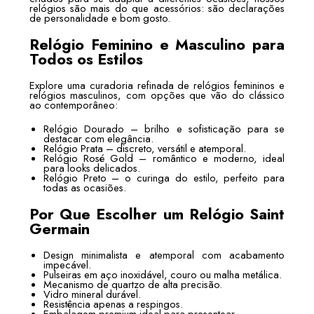
relógios são mais do que acessórios: são declarações
de personalidade e bom gosto.
Relógio Feminino e Masculino para
Todos os Estilos
Explore uma curadoria refinada de relógios femininos e
relógios masculinos, com opções que vão do clássico
ao contemporâneo:
Relógio Dourado – brilho e sofisticação para se
destacar com elegância.
Relógio Prata – discreto, versátil e atemporal.
Relógio Rosé Gold – romântico e moderno, ideal
para looks delicados.
Relógio Preto – o curinga do estilo, perfeito para
todas as ocasiões.
Por Que Escolher um Relógio Saint
Germain
Design minimalista e atemporal com acabamento
impecável.
Pulseiras em aço inoxidável, couro ou malha metálica.
Mecanismo de quartzo de alta precisão.
Vidro mineral durável.
Resistência apenas a respingos.
Embalagem premium ideal para presentear.