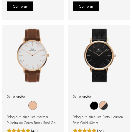
Outras opções:
Outras opções:
Relógio Minimalista Marrom
Relógio Minimalista Preto Houston
Pulseira de Couro Bronx Rosé Gold
Rosé Gold 40mm
40mm
(43)
(76)