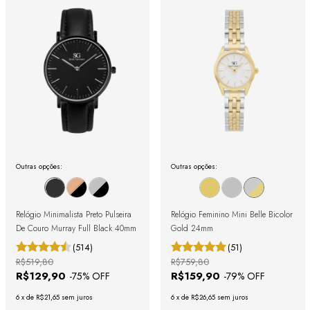
Outras opções:
Outras opções:
Relógio Minimalista Preto Pulseira
Relógio Feminino Mini Belle Bicolor
De Couro Murray Full Black 40mm
Gold 24mm
(514)
(51)
R$519,80
R$759,80
R$129,90
R$159,90
-
75
% OFF
-
79
% OFF
6
x
de
R$21,65
sem juros
6
x
de
R$26,65
sem juros