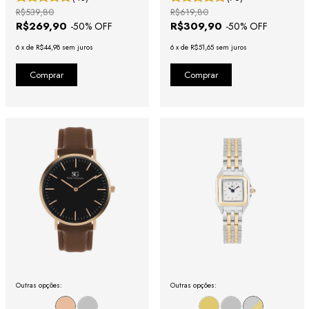
R$539,80
R$619,80
R$269,90
R$309,90
-
50
% OFF
-
50
% OFF
6
x
de
R$44,98
sem juros
6
x
de
R$51,65
sem juros
Outras opções:
Outras opções: