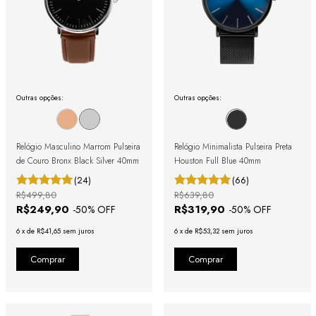
Outras opções:
Outras opções:
Relógio Masculino Marrom Pulseira
Relógio Minimalista Pulseira Preta
de Couro Bronx Black Silver 40mm
Houston Full Blue 40mm
(24)
(66)
R$499,80
R$639,80
R$249,90
R$319,90
-
50
% OFF
-
50
% OFF
6
x
de
R$41,65
sem juros
6
x
de
R$53,32
sem juros