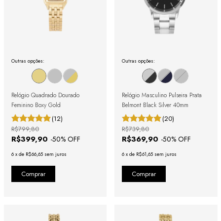
Outras opções:
Outras opções:
Relógio Quadrado Dourado
Relógio Masculino Pulseira Prata
Feminino Boxy Gold
Belmont Black Silver 40mm
(12)
(20)
R$799,80
R$739,80
R$399,90
R$369,90
-
50
% OFF
-
50
% OFF
6
x
de
R$66,65
sem juros
6
x
de
R$61,65
sem juros