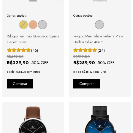
Outras opções:
Outras opções:
Relógio Feminino Quadrado Square
Relógio Minimalista Pulseira Prata
Harlem Silver
Harlem Silver 40mm
(45)
(24)
R$659,80
R$579,80
R$329,90
R$289,90
-
50
% OFF
-
50
% OFF
6
x
de
R$54,98
sem juros
6
x
de
R$48,32
sem juros