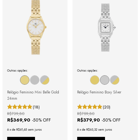
Outras opções:
Outras opções:
Relógio Feminino Mini Belle Gold
Relógio Feminino Boxy Silver
24mm
(18)
(20)
R$739,80
R$759,80
R$369,90
R$379,90
-
50
% OFF
-
50
% OFF
6
x
de
R$61,65
sem juros
6
x
de
R$63,32
sem juros