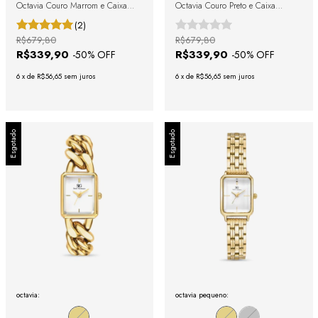
Octavia Couro Marrom e Caixa
Octavia Couro Preto e Caixa
Dourada 19mm
Dourada 19mm
(2)
R$679,80
R$679,80
R$339,90
R$339,90
-
50
% OFF
-
50
% OFF
6
x
de
R$56,65
sem juros
6
x
de
R$56,65
sem juros
Esgotado
Esgotado
octavia:
octavia pequeno: