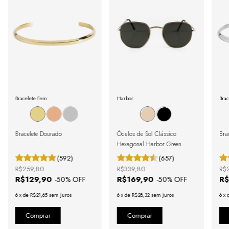
Bracelete Fem:
Harbor:
Brac
Bracelete Dourado
Óculos de Sol Clássico
Brac
Hexagonal Harbor Green
Gold
(592)
(657)
R$259,80
R$339,80
R$
R$129,90
R$169,90
R$
-
50
% OFF
-
50
% OFF
6
x
de
R$21,65
sem juros
6
x
de
R$28,32
sem juros
6
x