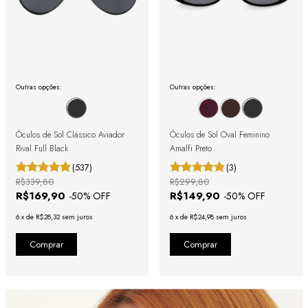
Outras opções:
Outras opções:
Óculos de Sol Clássico Aviador
Óculos de Sol Oval Feminino
Rival Full Black
Amalfi Preto
(537)
(3)
R$339,80
R$299,80
R$169,90
R$149,90
-
50
% OFF
-
50
% OFF
6
x
de
R$28,32
sem juros
6
x
de
R$24,98
sem juros