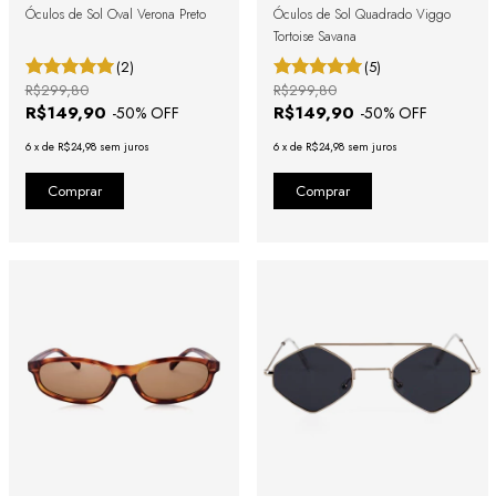
Óculos de Sol Oval Verona Preto
Óculos de Sol Quadrado Viggo
Tortoise Savana
(2)
(5)
R$299,80
R$299,80
R$149,90
R$149,90
-
50
% OFF
-
50
% OFF
6
x
de
R$24,98
sem juros
6
x
de
R$24,98
sem juros