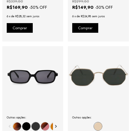
R$339,80
R$299,80
R$169,90
R$149,90
-
50
% OFF
-
50
% OFF
6
x
de
R$28,32
sem juros
6
x
de
R$24,98
sem juros
Outras opções:
Outras opções: