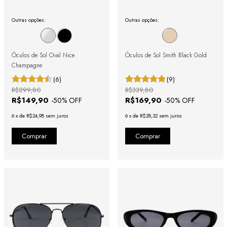
Outras opções:
Outras opções:
Óculos de Sol Oval Nice
Óculos de Sol Smith Black Gold
Champagne
(6)
(9)
R$299,80
R$339,80
R$149,90
R$169,90
-
50
% OFF
-
50
% OFF
6
x
de
R$24,98
sem juros
6
x
de
R$28,32
sem juros