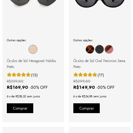
Outras opções:
Outras opções:
Óculos de Sol Hexagonal Malibu
Óculos de Sol Oval Feminino Siena
Preto
Preto
(12)
(17)
R$339,80
R$299,80
R$169,90
R$149,90
-
50
% OFF
-
50
% OFF
6
x
de
R$28,32
sem juros
6
x
de
R$24,98
sem juros