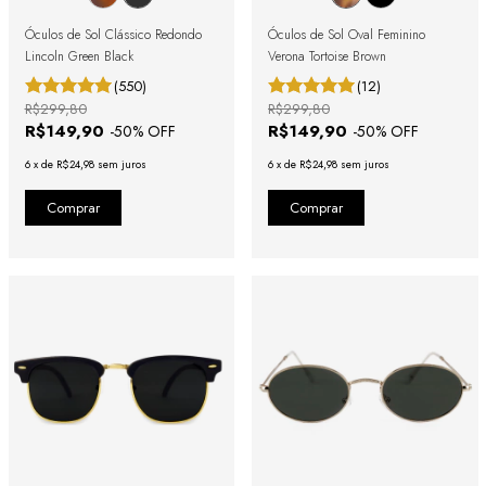
Óculos de Sol Clássico Redondo
Óculos de Sol Oval Feminino
Lincoln Green Black
Verona Tortoise Brown
(550)
(12)
R$299,80
R$299,80
R$149,90
R$149,90
-
50
% OFF
-
50
% OFF
6
x
de
R$24,98
sem juros
6
x
de
R$24,98
sem juros