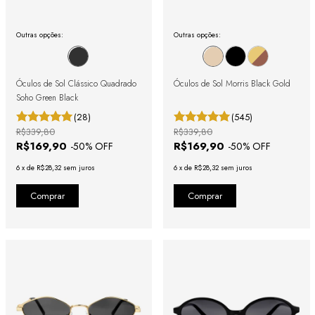
Outras opções:
Outras opções:
Óculos de Sol Clássico Quadrado
Óculos de Sol Morris Black Gold
Soho Green Black
(28)
(545)
R$339,80
R$339,80
R$169,90
R$169,90
-
50
% OFF
-
50
% OFF
6
x
de
R$28,32
sem juros
6
x
de
R$28,32
sem juros