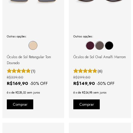
Outras opções:
Outras opções:
Óculos de Sol Retangular Tom
Óculos de Sol Oval Amalfi Marrom
Dourado
(1)
(6)
R$339,80
R$299,80
R$169,90
R$149,90
-
50
% OFF
-
50
% OFF
6
x
de
R$28,32
sem juros
6
x
de
R$24,98
sem juros