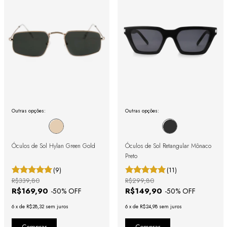
Outras opções:
Outras opções:
Óculos de Sol Hylan Green Gold
Óculos de Sol Retangular Mônaco
Preto
(9)
(11)
R$339,80
R$299,80
R$169,90
R$149,90
-
50
% OFF
-
50
% OFF
6
x
de
R$28,32
sem juros
6
x
de
R$24,98
sem juros