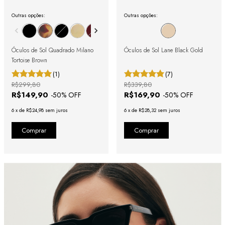
Outras opções:
Outras opções:
Óculos de Sol Quadrado Milano
Óculos de Sol Lane Black Gold
Tortoise Brown
(1)
(7)
R$299,80
R$339,80
R$149,90
R$169,90
-
50
% OFF
-
50
% OFF
6
x
de
R$24,98
sem juros
6
x
de
R$28,32
sem juros