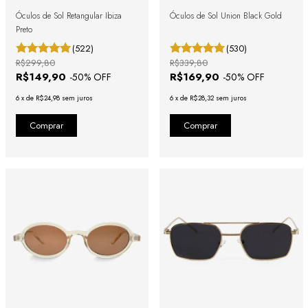
Óculos de Sol Retangular Ibiza
Óculos de Sol Union Black Gold
Preto
(522)
(530)
R$299,80
R$339,80
R$149,90
R$169,90
-
50
% OFF
-
50
% OFF
6
x
de
R$24,98
sem juros
6
x
de
R$28,32
sem juros