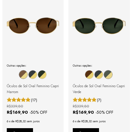
Outras opções:
Outras opções:
Óculos de Sol Oval Feminino Capri
Óculos de Sol Oval Feminino Capri
Marrom
Verde
(17)
(7)
R$339,80
R$339,80
R$169,90
R$169,90
-
50
% OFF
-
50
% OFF
6
x
de
R$28,32
sem juros
6
x
de
R$28,32
sem juros