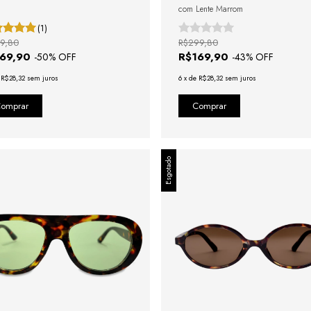
com Lente Marrom
(1)
9,80
R$299,80
169,90
R$169,90
-
50
% OFF
-
43
% OFF
e
R$28,32
sem juros
6
x
de
R$28,32
sem juros
Esgotado