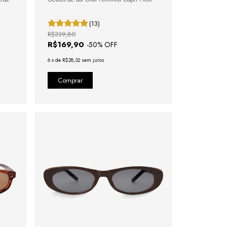
(13)
R$339,80
R$169,90
-
50
% OFF
6
x
de
R$28,32
sem juros