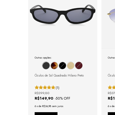
Outras opções:
Outra
Óculos de Sol Quadrado Milano Preto
Óculo
(1)
R$299,80
R$37
R$149,90
R$
-
50
% OFF
6
x
de
R$24,98
sem juros
6
x
d