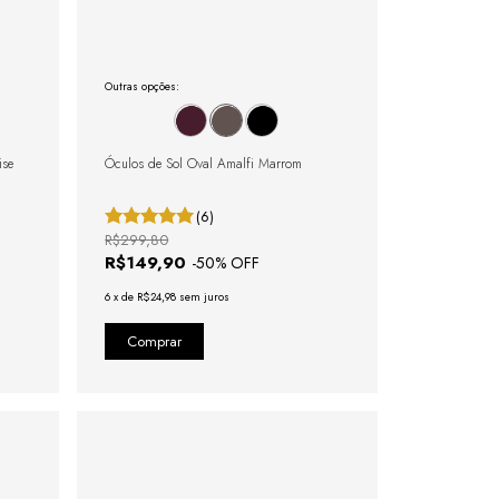
Outras opções:
ise
Óculos de Sol Oval Amalfi Marrom
(6)
R$299,80
R$149,90
-
50
% OFF
6
x
de
R$24,98
sem juros