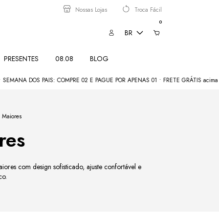
Nossas Lojas
Troca Fácil
0
BR
PRESENTES
08.08
BLOG
 DOS PAIS: COMPRE 02 E PAGUE POR APENAS 01 • FRETE GRÁTIS acima de R$3
s Maiores
res
iores com design sofisticado, ajuste confortável e
co.