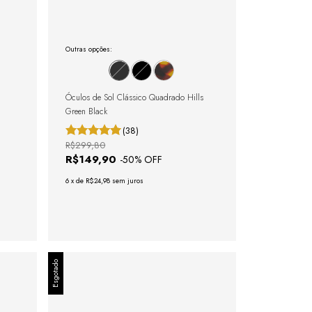
Outras opções:
Óculos de Sol Clássico Quadrado Hills
Green Black
(38)
R$299,80
R$149,90
-
50
% OFF
6
x
de
R$24,98
sem juros
Esgotado