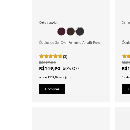
Outras opções:
Outra
Óculos de Sol Oval Feminino Amalfi Preto
Óculo
(3)
R$299,80
R$2
R$149,90
R$
-
50
% OFF
6
x
de
R$24,98
sem juros
6
x
d