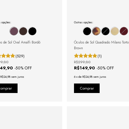
s opções:
Outras opções:
s de Sol Oval Amalfi Bordô
Óculos de Sol Quadrado Milano Torto
Brown
(529)
(1)
99,80
R$299,80
149,90
R$149,90
-
50
% OFF
-
50
% OFF
e
R$24,98
sem juros
6
x
de
R$24,98
sem juros