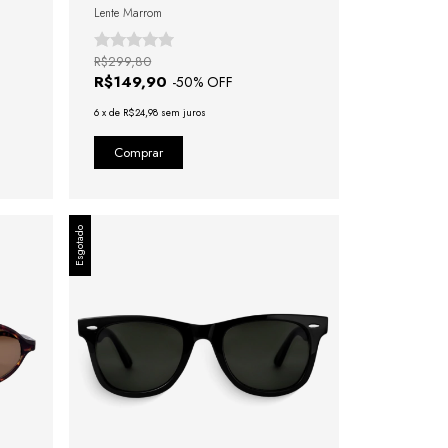
Lente Marrom
R$299,80
R$149,90
-
50
% OFF
6
x
de
R$24,98
sem juros
Esgotado