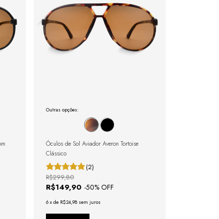
Outras opções:
com
Óculos de Sol Aviador Averon Tortoise
Clássico
(2)
R$299,80
R$149,90
-
50
% OFF
6
x
de
R$24,98
sem juros