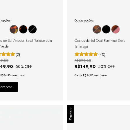
s opções:
Outras opções:
s de Sol Aviador Basel Tortoise com
Óculos de Sol Oval Feminino Siena
 Verde
Tartaruga
(3)
(40)
99,80
R$299,80
149,90
R$149,90
-
50
% OFF
-
50
% OFF
e
R$24,98
sem juros
6
x
de
R$24,98
sem juros
Esgotado