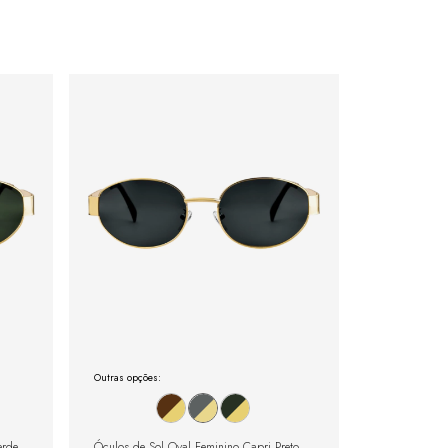
Outras opções:
erde
Óculos de Sol Oval Feminino Capri Preto