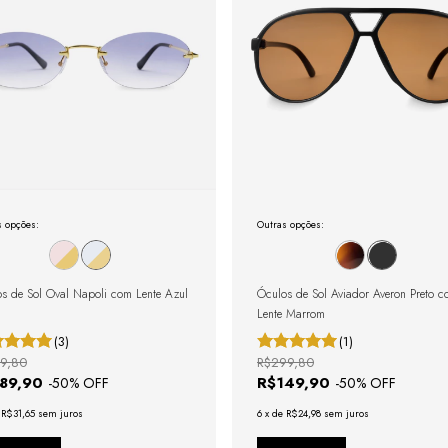
s opções:
Outras opções:
s de Sol Oval Napoli com Lente Azul
Óculos de Sol Aviador Averon Preto 
Lente Marrom
(3)
(1)
9,80
R$299,80
189,90
R$149,90
-
50
% OFF
-
50
% OFF
e
R$31,65
sem juros
6
x
de
R$24,98
sem juros