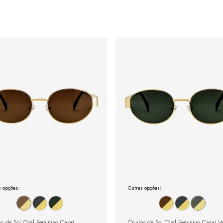
s opções:
Outras opções:
s de Sol Oval Feminino Capri
Óculos de Sol Oval Feminino Capri V