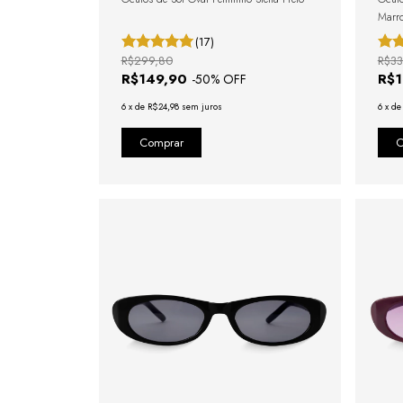
Marr
(17)
R$299,80
R$33
R$149,90
R$
-
50
% OFF
6
x
de
R$24,98
sem juros
6
x
d