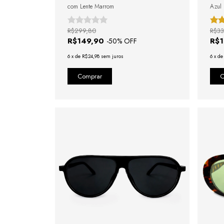
com Lente Marrom
Azul
R$299,80
R$33
R$149,90
R$
-
50
% OFF
6
x
de
R$24,98
sem juros
6
x
d