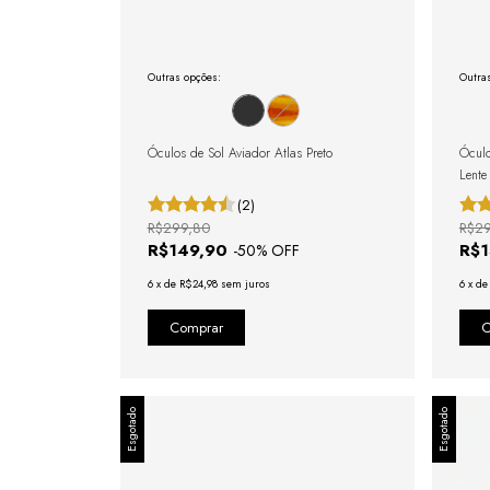
Outras opções:
Outra
Óculos de Sol Aviador Atlas Preto
Óculo
Lente
(2)
R$299,80
R$2
R$149,90
R$
-
50
% OFF
6
x
de
R$24,98
sem juros
6
x
d
Esgotado
Esgotado