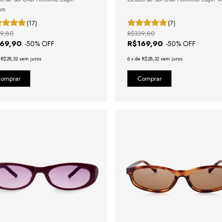
om
(17)
(7)
9,80
R$339,80
169,90
R$169,90
-
50
% OFF
-
50
% OFF
e
R$28,32
sem juros
6
x
de
R$28,32
sem juros