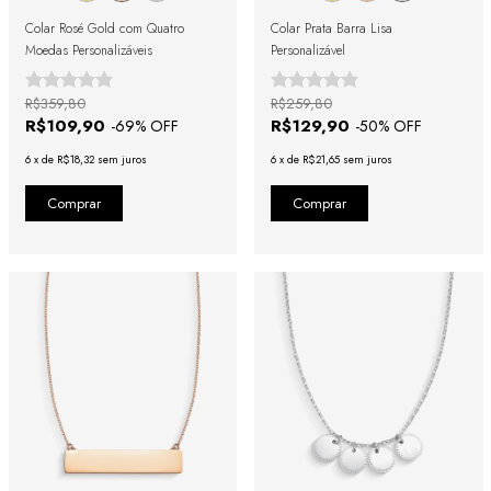
Colar Rosé Gold com Quatro
Colar Prata Barra Lisa
Moedas Personalizáveis
Personalizável
R$359,80
R$259,80
R$109,90
R$129,90
-
69
% OFF
-
50
% OFF
6
x
de
R$18,32
sem juros
6
x
de
R$21,65
sem juros