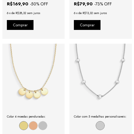
R$169,90
R$79,90
-
50
% OFF
-
73
% OFF
6
x
de
R$28,32
sem juros
6
x
de
R$13,32
sem juros
Colar 4 moedas penduradas:
Colar com 5 medalhas personalisaveis: