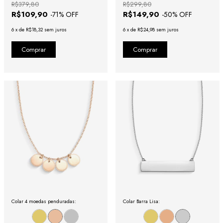
R$379,80
R$299,80
R$109,90
R$149,90
-
71
% OFF
-
50
% OFF
6
x
de
R$18,32
sem juros
6
x
de
R$24,98
sem juros
Colar 4 moedas penduradas:
Colar Barra Lisa: