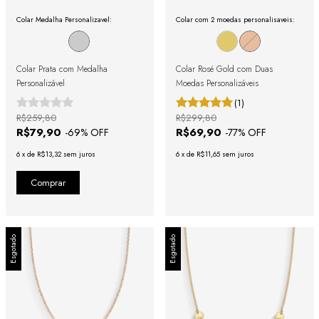
Colar Medalha Personalizavel:
Colar com 2 moedas personalisaveis:
Colar Prata com Medalha
Colar Rosé Gold com Duas
Personalizável
Moedas Personalizáveis
(1)
R$259,80
R$299,80
R$79,90
R$69,90
-
69
% OFF
-
77
% OFF
6
x
de
R$13,32
sem juros
6
x
de
R$11,65
sem juros
Esgotado
Esgotado