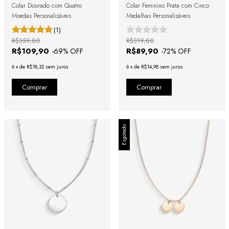
Colar Dourado com Quatro
Colar Feminino Prata com Cinco
Moedas Personalizáveis
Medalhas Personalizáveis
(1)
R$359,80
R$319,80
R$109,90
R$89,90
-
69
% OFF
-
72
% OFF
6
x
de
R$18,32
sem juros
6
x
de
R$14,98
sem juros
Esgotado