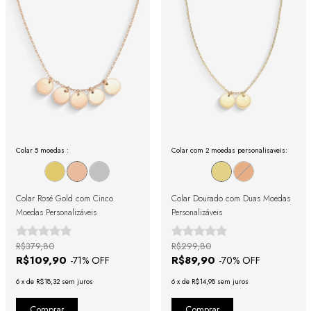
Colar 5 moedas :
Colar com 2 moedas personalisaveis:
Colar Rosé Gold com Cinco
Colar Dourado com Duas Moedas
Moedas Personalizáveis
Personalizáveis
R$379,80
R$299,80
R$109,90
R$89,90
-
71
% OFF
-
70
% OFF
6
x
de
R$18,32
sem juros
6
x
de
R$14,98
sem juros