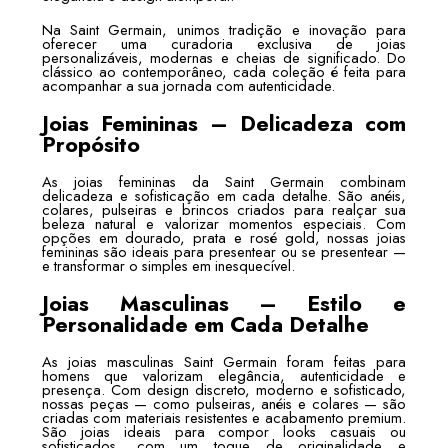
Na Saint Germain, unimos tradição e inovação para
oferecer uma curadoria exclusiva de joias
personalizáveis, modernas e cheias de significado. Do
clássico ao contemporâneo, cada coleção é feita para
acompanhar a sua jornada com autenticidade.
Joias Femininas – Delicadeza com
Propósito
As joias femininas da Saint Germain combinam
delicadeza e sofisticação em cada detalhe. São anéis,
colares, pulseiras e brincos criados para realçar sua
beleza natural e valorizar momentos especiais. Com
opções em dourado, prata e rosé gold, nossas joias
femininas são ideais para presentear ou se presentear —
e transformar o simples em inesquecível.
Joias Masculinas – Estilo e
Personalidade em Cada Detalhe
As joias masculinas Saint Germain foram feitas para
homens que valorizam elegância, autenticidade e
presença. Com design discreto, moderno e sofisticado,
nossas peças — como pulseiras, anéis e colares — são
criadas com materiais resistentes e acabamento premium.
São joias ideais para compor looks casuais ou
sofisticados, com um toque de originalidade e