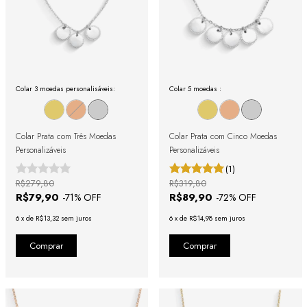
Colar 3 moedas personalisáveis:
Colar 5 moedas :
Colar Prata com Três Moedas
Colar Prata com Cinco Moedas
Personalizáveis
Personalizáveis
(1)
R$279,80
R$319,80
R$79,90
R$89,90
-
71
% OFF
-
72
% OFF
6
x
de
R$13,32
sem juros
6
x
de
R$14,98
sem juros