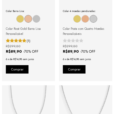
Colar Barra Lisa:
Colar 4 moedas penduradas:
Colar Rosé Gold Barra Lisa
Colar Prata com Quatro Moedas
Personalizável
Personalizáveis
(1)
R$299,80
R$299,80
R$89,90
R$89,90
-
70
% OFF
-
70
% OFF
6
x
de
R$14,98
sem juros
6
x
de
R$14,98
sem juros