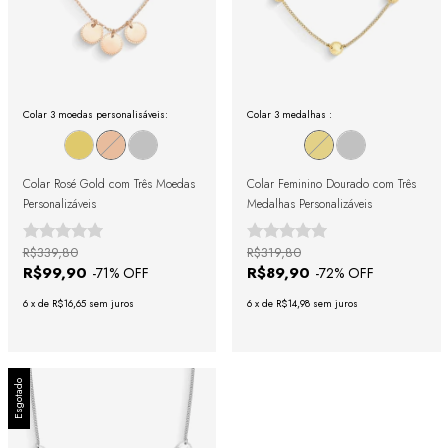
Colar 3 moedas personalisáveis:
Colar 3 medalhas :
Colar Rosé Gold com Três Moedas
Colar Feminino Dourado com Três
Personalizáveis
Medalhas Personalizáveis
R$339,80
R$319,80
R$99,90
R$89,90
-
71
% OFF
-
72
% OFF
6
x
de
R$16,65
sem juros
6
x
de
R$14,98
sem juros
Esgotado