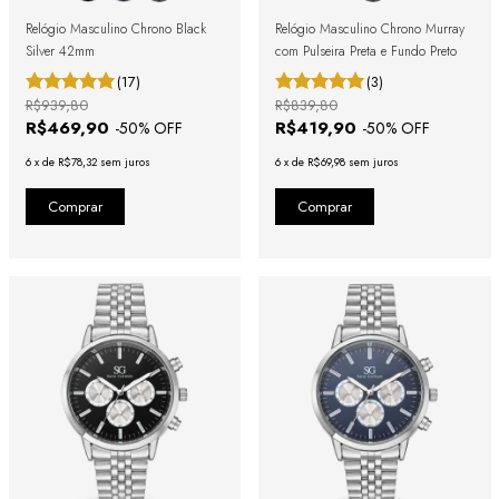
Relógio Masculino Chrono Black
Relógio Masculino Chrono Murray
Silver 42mm
com Pulseira Preta e Fundo Preto
(17)
(3)
R$939,80
R$839,80
R$469,90
R$419,90
-
50
% OFF
-
50
% OFF
6
x
de
R$78,32
sem juros
6
x
de
R$69,98
sem juros