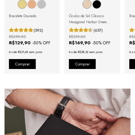
Bracelete Dourado
Óculos de Sol Clássico
Brac
Hexagonal Harbor Green
Gold
(592)
(657)
R$259,80
R$339,80
R$
R$129,90
R$169,90
R$
-
50
% OFF
-
50
% OFF
6
x
de
R$21,65
sem juros
6
x
de
R$28,32
sem juros
6
x