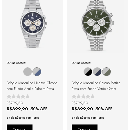
Outras opções:
Outras opções:
Relógio Masculino Hudson Chrono
Relógio Masculino Chrono Platine
com Fundo Azul e Pulseira Prata
Prata com Fundo Verde 42mm
R$799,80
R$799,80
R$399,90
R$399,90
-
50
% OFF
-
50
% OFF
6
x
de
R$66,65
sem juros
6
x
de
R$66,65
sem juros