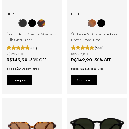
HILLS:
Lincoln:
Óculos de Sol Clássico Quadrado
Óculos de Sol Clássico Redondo
Hills Green Black
Lincoln Brown Turtle
(38)
(563)
R$299,80
R$299,80
R$149,90
R$149,90
-
50
% OFF
-
50
% OFF
6
x
de
R$24,98
sem juros
6
x
de
R$24,98
sem juros