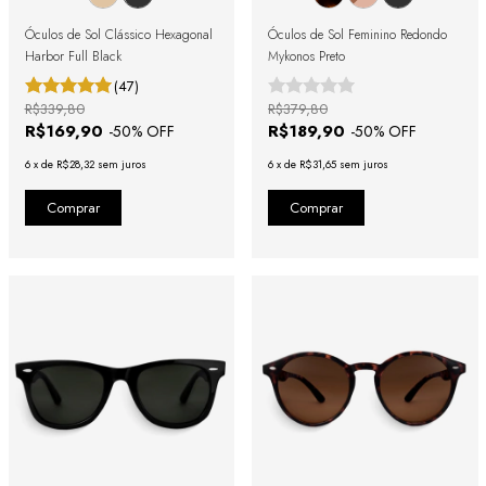
Óculos de Sol Clássico Hexagonal
Óculos de Sol Feminino Redondo
Harbor Full Black
Mykonos Preto
(47)
R$339,80
R$379,80
R$169,90
R$189,90
-
50
% OFF
-
50
% OFF
6
x
de
R$28,32
sem juros
6
x
de
R$31,65
sem juros