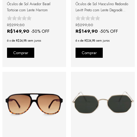
Óculos de Sol Aviador Basel
Óculos de Sol Masculino Redondo
Tortoise com Lente Marrom
Levitt Preto com Lente Degradê
Preto
R$299,80
R$299,80
R$149,90
R$149,90
-
50
% OFF
-
50
% OFF
6
x
de
R$24,98
sem juros
6
x
de
R$24,98
sem juros