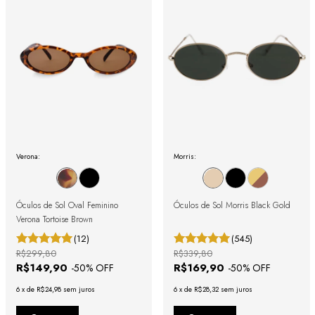
Verona:
Morris:
Óculos de Sol Oval Feminino
Óculos de Sol Morris Black Gold
Verona Tortoise Brown
(12)
(545)
R$299,80
R$339,80
R$149,90
R$169,90
-
50
% OFF
-
50
% OFF
6
x
de
R$24,98
sem juros
6
x
de
R$28,32
sem juros