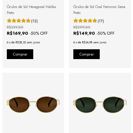
Óculos de Sol Hexagonal Malibu
Óculos de Sol Oval Feminino Siena
Preto
Preto
(12)
(17)
R$339,80
R$299,80
R$169,90
R$149,90
-
50
% OFF
-
50
% OFF
6
x
de
R$28,32
sem juros
6
x
de
R$24,98
sem juros