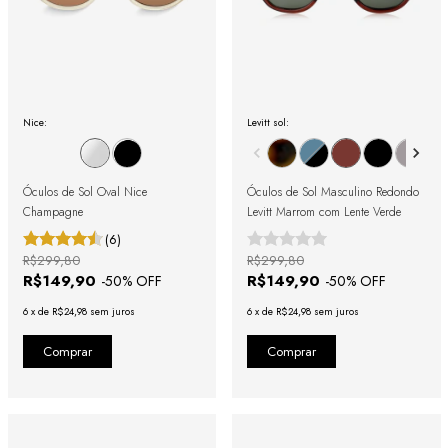
Nice:
Levitt sol:
Óculos de Sol Oval Nice
Óculos de Sol Masculino Redondo
Champagne
Levitt Marrom com Lente Verde
(6)
R$299,80
R$299,80
R$149,90
R$149,90
-
50
% OFF
-
50
% OFF
6
x
de
R$24,98
sem juros
6
x
de
R$24,98
sem juros