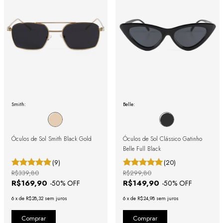
Smith:
Belle:
Óculos de Sol Smith Black Gold
Óculos de Sol Clássico Gatinho
Belle Full Black
(9)
(20)
R$339,80
R$299,80
R$169,90
R$149,90
-
50
% OFF
-
50
% OFF
6
x
de
R$28,32
sem juros
6
x
de
R$24,98
sem juros