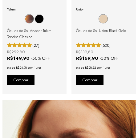
Tulum:
Union:
Óculos de Sol Aviador Tulum
Óculos de Sol Union Black Gold
Tortoise Clássico
(27)
(530)
R$299,80
R$339,80
R$149,90
R$169,90
-
50
% OFF
-
50
% OFF
6
x
de
R$24,98
sem juros
6
x
de
R$28,32
sem juros