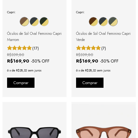
Capri:
Capri:
Óculos de Sol Oval Feminino Capri
Óculos de Sol Oval Feminino Capri
Marrom
Verde
(17)
(7)
R$339,80
R$339,80
R$169,90
R$169,90
-
50
% OFF
-
50
% OFF
6
x
de
R$28,32
sem juros
6
x
de
R$28,32
sem juros