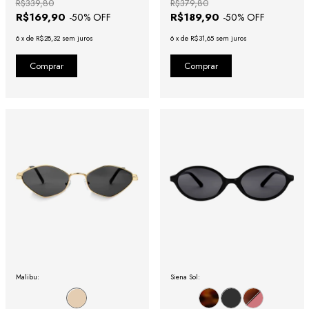
R$339,80
R$379,80
R$169,90
R$189,90
-
50
% OFF
-
50
% OFF
6
x
de
R$28,32
sem juros
6
x
de
R$31,65
sem juros
Malibu:
Siena Sol: