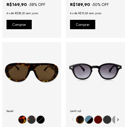
R$169,90
R$189,90
-
58
% OFF
-
50
% OFF
6
x
de
R$28,32
sem juros
6
x
de
R$31,65
sem juros
basel:
Levitt sol: