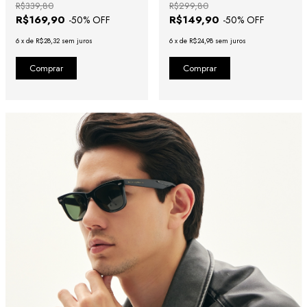
R$339,80
R$299,80
R$169,90
R$149,90
-
50
% OFF
-
50
% OFF
6
x
de
R$28,32
sem juros
6
x
de
R$24,98
sem juros