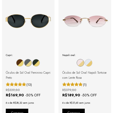
Capri:
Napoli oval:
Óculos de Sol Oval Feminino Capri
Óculos de Sol Oval Napoli Tortoise
Preto
com Lente Rosa
(13)
(1)
R$339,80
R$379,80
R$169,90
R$189,90
-
50
% OFF
-
50
% OFF
6
x
de
R$28,32
sem juros
6
x
de
R$31,65
sem juros