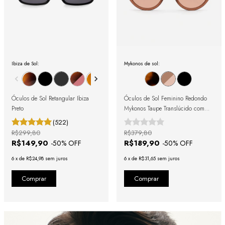
Ibiza de Sol:
Mykonos de sol:
Óculos de Sol Retangular Ibiza
Óculos de Sol Feminino Redondo
Preto
Mykonos Taupe Translúcido com
Lente Rosa
(522)
R$299,80
R$379,80
R$149,90
R$189,90
-
50
% OFF
-
50
% OFF
6
x
de
R$24,98
sem juros
6
x
de
R$31,65
sem juros