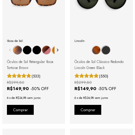
Ibiza de Sol:
Lincoln:
Óculos de Sol Retangular Ibiza
Óculos de Sol Clássico Redondo
Tortoise Brown
Lincoln Green Black
(533)
(550)
R$299,80
R$299,80
R$149,90
R$149,90
-
50
% OFF
-
50
% OFF
6
x
de
R$24,98
sem juros
6
x
de
R$24,98
sem juros